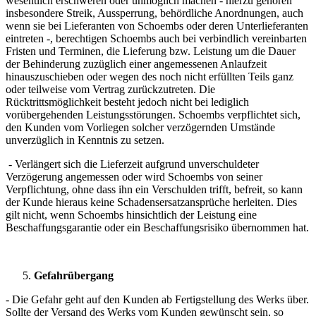
wesentlich erschweren oder unmöglich machen - hierzu gehören
insbesondere Streik, Aussperrung, behördliche Anordnungen, auch
wenn sie bei Lieferanten von Schoembs oder deren Unterlieferanten
eintreten -, berechtigen Schoembs auch bei verbindlich vereinbarten
Fristen und Terminen, die Lieferung bzw. Leistung um die Dauer
der Behinderung zuzüglich einer angemessenen Anlaufzeit
hinauszuschieben oder wegen des noch nicht erfüllten Teils ganz
oder teilweise vom Vertrag zurückzutreten. Die
Rücktrittsmöglichkeit besteht jedoch nicht bei lediglich
vorübergehenden Leistungsstörungen. Schoembs verpflichtet sich,
den Kunden vom Vorliegen solcher verzögernden Umstände
unverzüglich in Kenntnis zu setzen.
- Verlängert sich die Lieferzeit aufgrund unverschuldeter
Verzögerung angemessen oder wird Schoembs von seiner
Verpflichtung, ohne dass ihn ein Verschulden trifft, befreit, so kann
der Kunde hieraus keine Schadensersatzansprüche herleiten. Dies
gilt nicht, wenn Schoembs hinsichtlich der Leistung eine
Beschaffungsgarantie oder ein Beschaffungsrisiko übernommen hat.
Gefahrübergang
- Die Gefahr geht auf den Kunden ab Fertigstellung des Werks über.
Sollte der Versand des Werks vom Kunden gewünscht sein, so