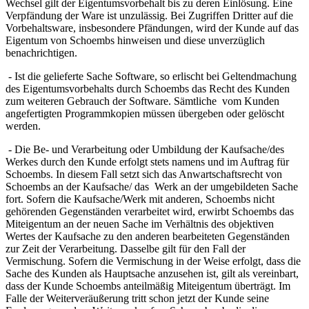
Wechsel gilt der Eigentumsvorbehalt bis zu deren Einlösung. Eine
Verpfändung der Ware ist unzulässig. Bei Zugriffen Dritter auf die
Vorbehaltsware, insbesondere Pfändungen, wird der Kunde auf das
Eigentum von Schoembs hinweisen und diese unverzüglich
benachrichtigen.
- Ist die gelieferte Sache Software, so erlischt bei Geltendmachung
des Eigentumsvorbehalts durch Schoembs das Recht des Kunden
zum weiteren Gebrauch der Software. Sämtliche vom Kunden
angefertigten Programmkopien müssen übergeben oder gelöscht
werden.
- Die Be- und Verarbeitung oder Umbildung der Kaufsache/des
Werkes durch den Kunde erfolgt stets namens und im Auftrag für
Schoembs. In diesem Fall setzt sich das Anwartschaftsrecht von
Schoembs an der Kaufsache/ das Werk an der umgebildeten Sache
fort. Sofern die Kaufsache/Werk mit anderen, Schoembs nicht
gehörenden Gegenständen verarbeitet wird, erwirbt Schoembs das
Miteigentum an der neuen Sache im Verhältnis des objektiven
Wertes der Kaufsache zu den anderen bearbeiteten Gegenständen
zur Zeit der Verarbeitung. Dasselbe gilt für den Fall der
Vermischung. Sofern die Vermischung in der Weise erfolgt, dass die
Sache des Kunden als Hauptsache anzusehen ist, gilt als vereinbart,
dass der Kunde Schoembs anteilmäßig Miteigentum überträgt. Im
Falle der Weiterveräußerung tritt schon jetzt der Kunde seine